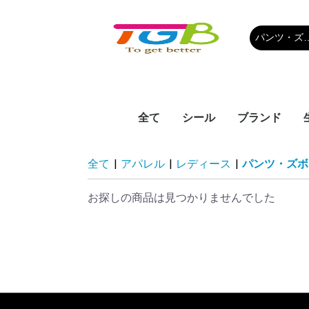
全て
シール
ブランド
人気シール
CELINE セ
CHAMPION
PRADA プラ
MIU MIU 
ESSENTIAL
CHROMEHEA
BALMAIN バ
MONCLER 
THOM BROW
MLB
Hystericmin
adidas アデ
SESAME STR
ESSENTIAL
COMME des
DREW HOUS
BALENCIAG
Moschino 
BURBERRY
Off-White
KENZO ケン
FENDI フェ
Dr.Martens
Timberland
TATRAS タ
BOGS ボグス
SUPREME 
LV LOUISVU
PRADA
GUCCI グッチ
GIVENCHY 
Dior ディオ
D&G ドルチ
CHANEL シ
雑物
MONCLER
UGG アグ
THE NORTH 
BAPE ベイプ
AAPE BY A B
NIKE ナイキ
NB ニューバ
その他
全て
|
アパレル
|
レディース
|
パンツ・ズボ
オン
ウ
ンシャルズ
ロムハーツ
ル
ブラウン
リックミニ
サミストリー
ンシャルズ
GARCONS P
ーハウス
シアガ
ー
ト
マーチン
ーランド
ム
ルイヴィトン
バーナ DOLC
ースフェイス
APE エーエイ
デギャルソン 
GABBANA
ベイシングエ
お探しの商品は見つかりませんでした