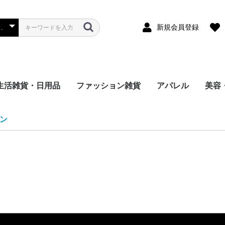
新規会員登録
生活雑貨・日用品
ファッション雑貨
アパレル
美容
リーヌ
 チャンピ
ダ
ミュウミュ
S エッセ
RTS ク
ルマン
モンクレー
NE トム
i ヒステ
ィダス
EET セ
S エッセ
E ドリュ
A バレン
モスキーノ
 バーバリ
 オフホワイ
ゾー
ンディ
 ドクター
 ティンバ
トラス
シュプリー
ITTON
ジバンシィ
ール
ェ＆ガッ
ャネル
FACE ノ
ATHING
ランス
日用品
マスク
文具
おもちゃ・ゲーム
手つくり・DIY
イベント・行事用グッ
レディース
メンズ
キッズ
レディース
メンズ
キッズ女の子
キッズ男の子
ベビー
シューズ
バッグ
スカーフ・ス
帽子
手袋
腕時計
各種アクセサ
その他
シューズ
財布・バッグ
スカーフ・ス
帽子
腕時計
各種アクセサ
その他
シューズ
バッグ
帽子
スカーフ・ス
ソックス
各種アクセサ
その他
ネイ
美容
脱毛
季節
衛生
その
ン
ト
LAY コム
E＆
プ バイ
ズ
プレイ
イプ