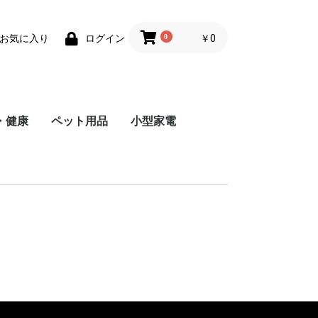
0
￥0
お気に入り
ログイン
・健康
ペット用品
小型家電
トール
リー
トール
リー
トール
リー
ルマシン
器具
機
アイテム
用品
他
トップス
パンツ・ズボン
コート
ワンピース
セクシーランジェリー
水着
和服
その他
トップス
パンツ・ズボン
コート
スポーツウェア
ランジェリー
作業服
その他
トップス
ボトムス
コート
ワンピース
その他
トップス
ボトムス
コート
その他
トップス
ロンパース
ボトムス
その他
鞄
服
おもちゃ
ベッド
その他
ミニ加湿器
扇風機
照明灯
その他