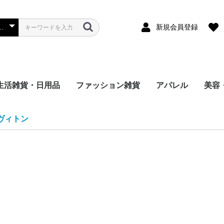
新規会員登録
生活雑貨・日用品
ファッション雑貨
アパレル
美容
リーヌ
 チャンピ
ダ
ミュウミュ
S エッセ
RTS ク
ルマン
モンクレー
NE トム
i ヒステ
ィダス
EET セ
S エッセ
E ドリュ
A バレン
モスキーノ
 バーバリ
 オフホワイ
ゾー
ンディ
 ドクター
 ティンバ
トラス
シュプリー
ITTON
ジバンシィ
ール
ェ＆ガッ
ャネル
FACE ノ
ATHING
ランス
日用品
マスク
文具
おもちゃ・ゲーム
手つくり・DIY
イベント・行事用グッ
レディース
メンズ
キッズ
レディース
メンズ
キッズ女の子
キッズ男の子
ベビー
シューズ
バッグ
スカーフ・ス
帽子
手袋
腕時計
各種アクセサ
その他
シューズ
財布・バッグ
スカーフ・ス
帽子
腕時計
各種アクセサ
その他
シューズ
バッグ
帽子
スカーフ・ス
ソックス
各種アクセサ
その他
ネイ
美容
脱毛
季節
衛生
その
ルイヴィトン
ト
LAY コム
E＆
プ バイ
ズ
プレイ
イプ