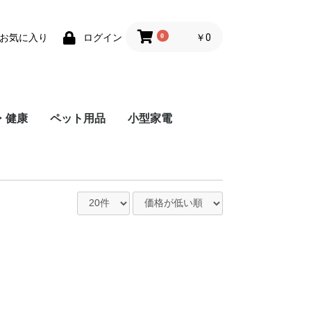
0
￥0
お気に入り
ログイン
・健康
ペット用品
小型家電
トール
リー
トール
リー
トール
リー
ルマシン
器具
機
アイテム
用品
他
トップス
パンツ・ズボン
コート
ワンピース
セクシーランジェリー
水着
和服
その他
トップス
パンツ・ズボン
コート
スポーツウェア
ランジェリー
作業服
その他
トップス
ボトムス
コート
ワンピース
その他
トップス
ボトムス
コート
その他
トップス
ロンパース
ボトムス
その他
鞄
服
おもちゃ
ベッド
その他
ミニ加湿器
扇風機
照明灯
その他