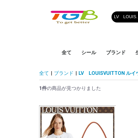
全て
シール
ブランド
人気シール
CELINE セ
CHAMPION
PRADA プラ
MIU MIU 
ESSENTIAL
CHROMEHEA
BALMAIN バ
MONCLER 
THOM BROW
MLB
Hystericmin
adidas アデ
SESAME STR
ESSENTIAL
COMME des
DREW HOUS
BALENCIAG
Moschino 
BURBERRY
Off-White
KENZO ケン
FENDI フェ
Dr.Martens
Timberland
TATRAS タ
BOGS ボグス
SUPREME 
LV LOUISVU
PRADA
GUCCI グッチ
GIVENCHY 
Dior ディオ
D&G ドルチ
CHANEL シ
雑物
MONCLER
UGG アグ
THE NORTH 
BAPE ベイプ
AAPE BY A B
NIKE ナイキ
NB ニューバ
その他
全て
|
ブランド
|
LV LOUISVUITTON 
オン
ウ
ンシャルズ
ロムハーツ
ル
ブラウン
リックミニ
サミストリー
ンシャルズ
GARCONS P
ーハウス
シアガ
ー
ト
マーチン
ーランド
ム
ルイヴィトン
バーナ DOLC
ースフェイス
APE エーエイ
デギャルソン 
GABBANA
ベイシングエ
1件
の商品が見つかりました